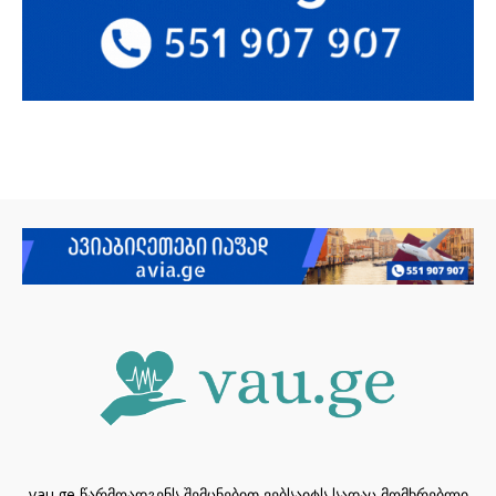
vau.ge წარმოადგენს შემცნებით ვებსაიტს სადაც მომხრებლი