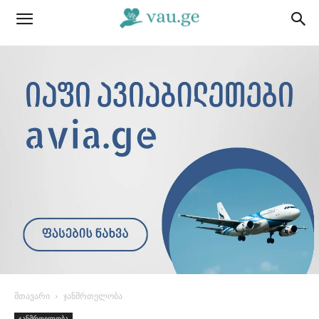
მთავარი
ჯანმრთელობა
ჯანმრთელობა