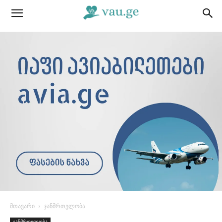
მთავარი
ჯანმრთელობა
ჯანმრთელობა