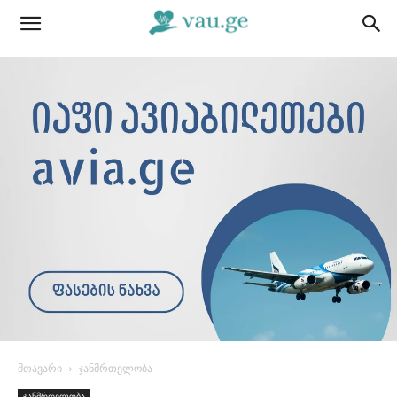
მთავარი
ჯანმრთელობა
ჯანმრთელობა