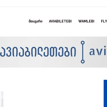
ᲛᲗᲐᲕᲐᲠᲘ
AVIABILETEBI
WAMLEBI
FLY