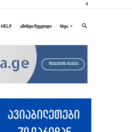
 HELP
ᲐᲛᲘᲜᲓᲘ ᲖᲣᲒᲓᲘᲓᲘ
ᲡᲮᲕᲐ