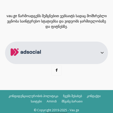
vau.ge წარმოადგენს შემცნებით ვებსაიტს სადაც მომხრებლი
ეცნობა საინტერესო სტატიებსა და ვიდეობს ჯარმთელობაზე
და ფიტნესზე.
კონფიდენციალურობის პოლიტიკა
ჩვენს შესახებ
კონტაქტი
საიტები
Amindi
მწვანე ბარათი
© Copyright 2019-2025 - Vau.ge