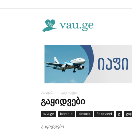
Vau.ge
მთავარი
გაყიდვები
ᲒᲐᲧᲘᲓᲕᲔᲑᲘ
avia.ge
bentolit
detoxic
flekosteel
g
goji
გაყიდვები