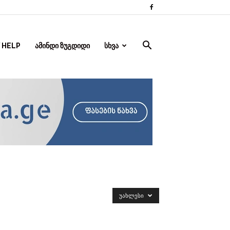
 HELP
ᲐᲛᲘᲜᲓᲘ ᲖᲣᲒᲓᲘᲓᲘ
ᲡᲮᲕᲐ
ᲣᲐᲮᲚᲔᲡᲘ