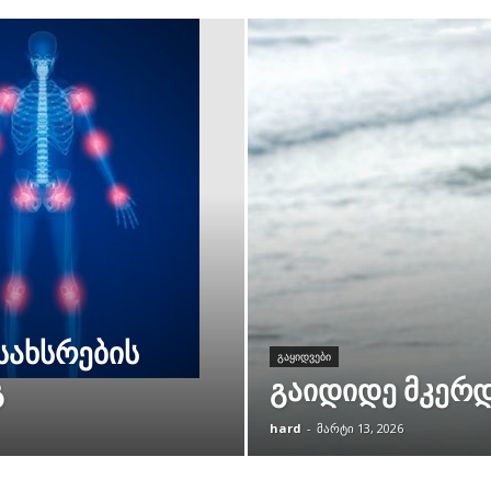
სახსრების
ᲒᲐᲧᲘᲓᲕᲔᲑᲘ
გ
გაიდიდე მკერდ
hard
-
მარტი 13, 2026