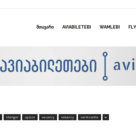
ᲛᲗᲐᲕᲐᲠᲘ
AVIABILETEBI
WAMLEBI
FLY
titangel
upsize
vacancy
vakancy
varikosette