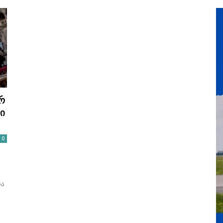
რ
ი
0
და