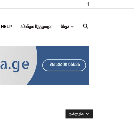
 HELP
ᲐᲛᲘᲜᲓᲘ ᲖᲣᲒᲓᲘᲓᲘ
ᲡᲮᲕᲐ
ᲣᲐᲮᲚᲔᲡᲘ