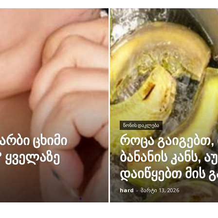
ᲬᲝᲜᲘᲡ ᲓᲐᲙᲚᲔᲑᲐ
რბი ცხიმი
როცა გაიგებთ,
? ყველაზე
ბანანის კანს,
დაიწყებთ მის გ
hard
-
მარტი 13, 2026