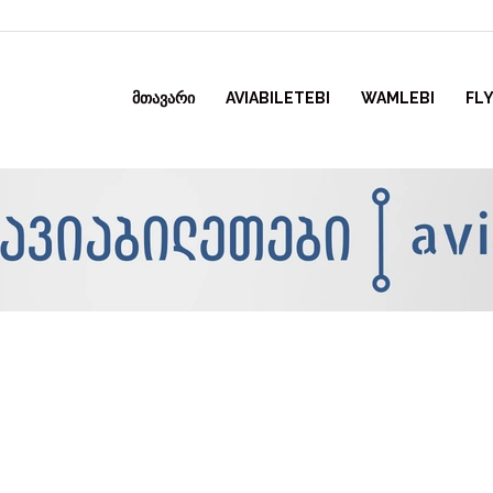
ᲛᲗᲐᲕᲐᲠᲘ
AVIABILETEBI
WAMLEBI
FLY