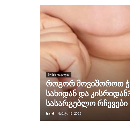
ᲬᲝᲜᲘᲡ ᲓᲐᲙᲚᲔᲑᲐ
როგორ მოვიშოროთ ჭა
სახიდან და კისრიდან
სასარგებლო რჩევები
hard
-
მარტი 13, 2026